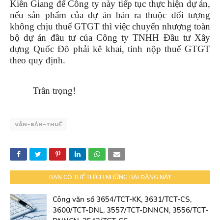
Kiên Giang để Công ty này tiếp tục thực hiện dự án,
nếu sản phẩm của dự án bán ra thuộc đối tượng
không chịu thuế GTGT thì việc chuyển nhượng toàn
bộ dự án đầu tư của Công ty TNHH Đầu tư Xây
dựng Quốc Đô phải kê khai, tính nộp thuế GTGT
theo quy định.
Trân trọng!
VĂN-BẢN-THUẾ
BẠN CÓ THỂ THÍCH NHỮNG BÀI ĐĂNG NÀY
Công văn số 3654/TCT-KK, 3631/TCT-CS,
3600/TCT-DNL, 3557/TCT-DNNCN, 3556/TCT-