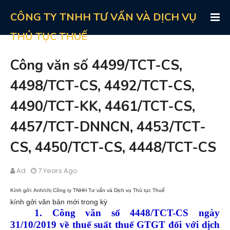
CÔNG TY TNHH TƯ VẤN VÀ DỊCH VỤ
THỦ TỤC THUẾ
Công văn số 4499/TCT-CS,
4498/TCT-CS, 4492/TCT-CS,
4490/TCT-KK, 4461/TCT-CS,
4457/TCT-DNNCN, 4453/TCT-
CS, 4450/TCT-CS, 4448/TCT-CS
Ad
7 Years Ago
Kính gởi: Anh/chị Công ty TNHH Tư vấn và Dịch vụ Thủ tục Thuế
kính gởi văn bản mới trong kỳ
1. Công văn số 4448/TCT-CS ngày
31/10/2019 về thuế suất thuế GTGT đối với dịch