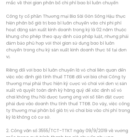
mắc về thời gian phân bổ chi phí bao bì luân chuyển
Công ty cổ phần Thương mại Bia Sài Gòn Sông Hậu thực
hiện phân bổ giá trị bao bì luân chuyển vào chi phi phí
hoạt động sản xuất kinh doanh trong kỳ là 02 năm thuộc
khung cho phép theo quy định của pháp luật, nhưng phải
đảm bảo phù hợp với thời gian sử dụng bao bì luân
chuyển trong chu kỳ sản xuất kinh doanh thực tế tại đơn
vị.
Riêng đối với bao bì luân chuyển là vỏ chai liên quan đến
việc xác định giá tính thuế TTĐB đối với bia chai Công ty
thương mại phải thực hiện ký cược vỏ chai với đơn vị sản
xuất và quyết toán định kỳ hàng quý để xác định số vỏ
chai không thu hồi được tương ứng với số tiền đặt cược
phải đưa vào doanh thu tính thuế TTĐB. Do vậy, việc công
ty thương mại phân bổ giá trị vỏ chai bia vào chi phí trong
kỳ là không có cơ sở.
2. Công văn số 3555/TCT-TTKT ngày 09/9/2019 về vướng