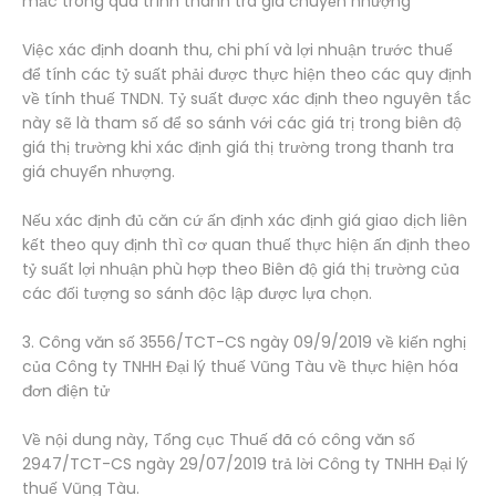
mắc trong quá trình thanh tra giá chuyển nhượng
Việc xác định doanh thu, chi phí và lợi nhuận trước thuế
để tính các tỷ suất phải được thực hiện theo các quy định
về tính thuế TNDN. Tỷ suất được xác định theo nguyên tắc
này sẽ là tham số để so sánh với các giá trị trong biên độ
giá thị trường khi xác định giá thị trường trong thanh tra
giá chuyển nhượng.
Nếu xác định đủ căn cứ ấn định xác định giá giao dịch liên
kết theo quy định thì cơ quan thuế thực hiện ấn định theo
tỷ suất lợi nhuận phù hợp theo Biên độ giá thị trường của
các đối tượng so sánh độc lập được lựa chọn.
3. Công văn số 3556/TCT-CS ngày 09/9/2019 về kiến nghị
của Công ty TNHH Đại lý thuế Vũng Tàu về thực hiện hóa
đơn điện tử
Về nội dung này, Tổng cục Thuế đã có công văn số
2947/TCT-CS ngày 29/07/2019 trả lời Công ty TNHH Đại lý
thuế Vũng Tàu.