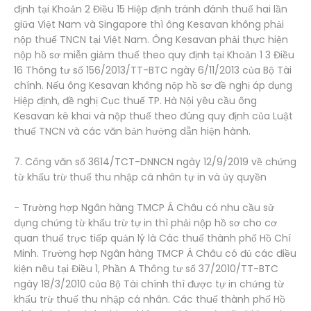
định tại Khoản 2 Điều 15 Hiệp định tránh đánh thuế hai lần
giữa Việt Nam và Singapore thì ông Kesavan không phải
nộp thuế TNCN tại Việt Nam. Ông Kesavan phải thực hiện
nộp hồ sơ miễn giảm thuế theo quy định tại Khoản 1 3 Điều
16 Thông tư số 156/2013/TT-BTC ngày 6/11/2013 của Bộ Tài
chính. Nếu ông Kesavan không nộp hồ sơ đề nghị áp dụng
Hiệp định, đề nghị Cục thuế TP. Hà Nội yêu cầu ông
Kesavan kê khai và nộp thuế theo đúng quy định của Luật
thuế TNCN và các văn bản hướng dẫn hiện hành.
7. Công văn số 3614/TCT-DNNCN ngày 12/9/2019 về chứng
từ khấu trừ thuế thu nhập cá nhân tự in và ủy quyền
- Trường hợp Ngân hàng TMCP Á Châu có nhu cầu sử
dụng chứng từ khấu trừ tự in thì phải nộp hồ sơ cho cơ
quan thuế trực tiếp quản lý là Các thuế thành phố Hồ Chí
Minh. Trường hợp Ngân hàng TMCP Á Châu có đủ các điều
kiện nêu tại Điều 1, Phần A Thông tư số 37/2010/TT-BTC
ngày 18/3/2010 của Bộ Tài chính thì được tự in chứng từ
khấu trừ thuế thu nhập cá nhân. Các thuế thành phố Hồ