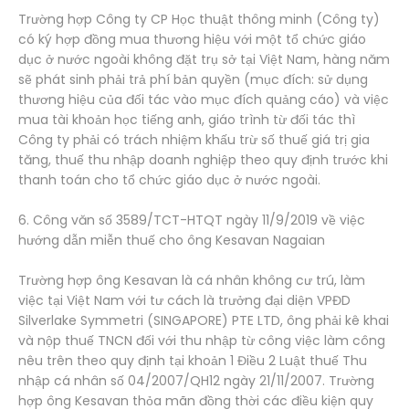
Trường hợp Công ty CP Học thuật thông minh (Công ty)
có ký hợp đồng mua thương hiệu với một tổ chức giáo
dục ở nước ngoài không đặt trụ sở tại Việt Nam, hàng năm
sẽ phát sinh phải trả phí bản quyền (mục đích: sử dụng
thương hiệu của đối tác vào mục đích quảng cáo) và việc
mua tài khoản học tiếng anh, giáo trình từ đối tác thì
Công ty phải có trách nhiệm khấu trừ số thuế giá trị gia
tăng, thuế thu nhập doanh nghiệp theo quy định trước khi
thanh toán cho tổ chức giáo dục ở nước ngoài.
6. Công văn số 3589/TCT-HTQT ngày 11/9/2019 về việc
hướng dẫn miễn thuế cho ông Kesavan Nagaian
Trường hợp ông Kesavan là cá nhân không cư trú, làm
việc tại Việt Nam với tư cách là trưởng đại diện VPĐD
Silverlake Symmetri (SINGAPORE) PTE LTD, ông phải kê khai
và nộp thuế TNCN đối với thu nhập từ công việc làm công
nêu trên theo quy định tại khoản 1 Điều 2 Luật thuế Thu
nhập cá nhân số 04/2007/QH12 ngày 21/11/2007. Trường
hợp ông Kesavan thỏa mãn đồng thời các điều kiện quy