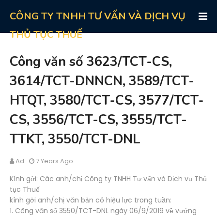
CÔNG TY TNHH TƯ VẤN VÀ DỊCH VỤ
THỦ TỤC THUẾ
Công văn số 3623/TCT-CS,
3614/TCT-DNNCN, 3589/TCT-
HTQT, 3580/TCT-CS, 3577/TCT-
CS, 3556/TCT-CS, 3555/TCT-
TTKT, 3550/TCT-DNL
Ad
7 Years Ago
Kính gởi: Các anh/chị Công ty TNHH Tư vấn và Dịch vụ Thủ
tục Thuế
kính gởi anh/chị văn bản có hiệu lực trong tuần:
1. Công văn số 3550/TCT-DNL ngày 06/9/2019 về vướng