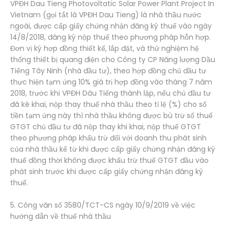
VPĐH Dau Tieng Photovoltatic Solar Power Plant Project In
Vietnam (gọi tắt là VPĐH Dau Tieng) là nhà thầu nước
ngoài, được cấp giấy chứng nhận đăng ký thuế vào ngày
14/8/2018, đăng ký nộp thuế theo phương pháp hỗn hợp.
Đơn vị ký hợp đồng thiết kế, lắp đặt, và thử nghiệm hệ
thống thiết bị quang điện cho Công ty CP Năng lượng Dầu
Tiếng Tây Ninh (nhà đầu tư), theo hợp đồng chủ đầu tư
thực hiện tạm ứng 10% giá trị hợp đồng vào tháng 7 năm
2018, trước khi VPĐH Dâu Tiếng thành lập, nếu chủ đầu tư
đã kê khai, nộp thay thuế nhà thầu theo tỉ lệ (%) cho số
tiền tạm ứng này thì nhà thầu không được bù trừ số thuế
GTGT chủ đầu tư đã nộp thay khi khai, nộp thuế GTGT
theo phương pháp khấu trừ đối với doanh thu phát sinh
của nhà thầu kể từ khi được cấp giấy chứng nhận đăng ký
thuế đồng thời không được khấu trừ thuế GTGT đầu vào
phát sinh trước khi được cấp giấy chứng nhận đăng ký
thuế.
5. Công văn số 3580/TCT-CS ngày 10/9/2019 về việc
hướng dẫn về thuế nhà thầu