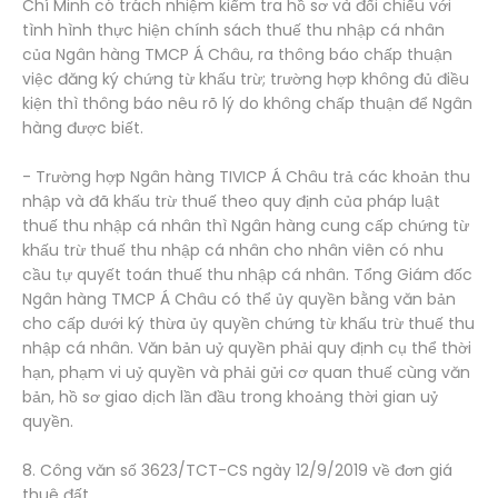
Chí Minh có trách nhiệm kiểm tra hồ sơ và đối chiếu với
tình hình thực hiện chính sách thuế thu nhập cá nhân
của Ngân hàng TMCP Á Châu, ra thông báo chấp thuận
việc đăng ký chứng từ khấu trừ; trường hợp không đủ điều
kiện thì thông báo nêu rõ lý do không chấp thuận để Ngân
hàng được biết.
- Trường hợp Ngân hàng TIVICP Á Châu trả các khoản thu
nhập và đã khấu trừ thuế theo quy định của pháp luật
thuế thu nhập cá nhân thì Ngân hàng cung cấp chứng từ
khấu trừ thuế thu nhập cá nhân cho nhân viên có nhu
cầu tự quyết toán thuế thu nhập cá nhân. Tổng Giám đốc
Ngân hàng TMCP Á Châu có thể ủy quyền bằng văn bản
cho cấp dưới ký thừa ủy quyền chứng từ khấu trừ thuế thu
nhập cá nhân. Văn bản uỷ quyền phải quy định cụ thể thời
hạn, phạm vi uỷ quyền và phải gửi cơ quan thuế cùng văn
bản, hồ sơ giao dịch lần đầu trong khoảng thời gian uỷ
quyền.
8. Công văn số 3623/TCT-CS ngày 12/9/2019 về đơn giá
thuê đất