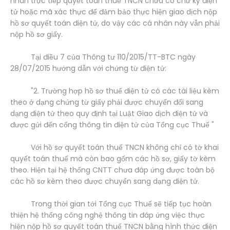
nhân trực tiếp quyết toán thuế TNCN chưa có chữ ký điện
tử hoặc mã xác thực để đảm bảo thực hiện giao dịch nộp
hồ sơ quyết toán điện tử, do vậy các cá nhân này vẫn phải
nộp hồ sơ giấy.
Tại điều 7 của Thông tư 110/2015/TT-BTC ngày
28/07/2015 hướng dẫn với chứng từ điện tử:
"2. Trường hợp hồ sơ thuế điện tử có các tài liệu kèm
theo ở dạng chứng từ giấy phải được chuyển đổi sang
dạng điện tử theo quy định tại Luật Giao dịch điện tử và
được gửi đến cổng thông tin điện tử của Tổng cục Thuế "
Với hồ sơ quyết toán thuế TNCN không chỉ có tờ khai
quyết toán thuế mà còn bao gốm các hồ sơ, giấy tờ kèm
theo. Hiện tại hệ thống CNTT chưa đáp ứng được toàn bộ
các hồ sơ kèm theo được chuyển sang dạng điện tử.
Trong thời gian tới Tổng cục Thuế sẽ tiếp tục hoàn
thiện hệ thống công nghệ thông tin đáp ứng việc thực
hiện nộp hồ sơ quyết toán thuế TNCN bằng hình thức điện