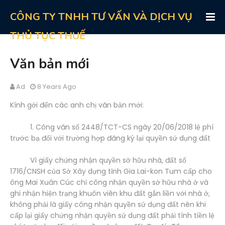
CÔNG TY TNHH TƯ VẤN VÀ DỊCH VỤ
THỦ TỤC THUẾ
Văn bản mới
Ad
8 Years Ago
Kính gởi đến các anh chị văn bản mới:
1. Công văn số 2448/TCT-CS ngày 20/06/2018 lệ phí
trước bạ đối với trường hợp đăng ký lại quyền sử dụng đất
Vì giấy chứng nhận quyền sở hữu nhà, đất số
1716/CNSH của Sở Xây dựng tỉnh Gia Lai-kon Tum cấp cho
ông Mai Xuân Cúc chỉ công nhận quyền sở hữu nhà ở và
ghi nhận hiện trạng khuôn viên khu đất gắn liền với nhà ở,
không phải là giấy công nhận quyền sử dụng đất nên khi
cấp lại giấy chứng nhận quyền sử dụng đất phải tính tiền lệ