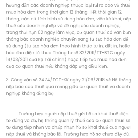
hướng dẫn các doanh nghiệp thuộc loại rủi ro cao về thuế
mua hóa đơn trong thời gian 12 tháng. Hết thời gian 12
tháng, căn cứ tình hình sử dụng hóa đơn, việc kê khai, nộp
thuế của doanh nghiệp và đề nghị của doanh nghiệp,
trong thời hạn 02 ngày làm việc, cơ quan thuế có văn bản
thông báo doanh nghiệp chuyển sang tự tạo hóa đơn để
sử dụng (tự tạo hóa đơn theo hình thức tự in, đặt in, hoặc
hóa đơn điện tử theo Thông tư số 32/2011/TT-BTC ngày
14/03/2011 của Bộ Tài chính) hoặc tiếp tục mua hóa đơn
của cơ quan thuế nếu không đáp ứng điều kiện.
3. Công văn số 2474/TCT-KK ngày 21/06/2018 về Hệ thống
nộp báo cáo thuế qua mạng giữa cơ quan thuế và doanh
nghiệp không đồng bộ
Trường hợp người nộp thuế gửi hồ sơ khai thuế điện
tử đúng và đủ, hệ thống quản lý thuế của cơ quan thuế sẽ
tự động tiếp nhận và chấp nhận hồ sơ khai thuế của người
nộp thuế và không báo lỗi. Trường hợp hồ sơ chưa đầy đủ,