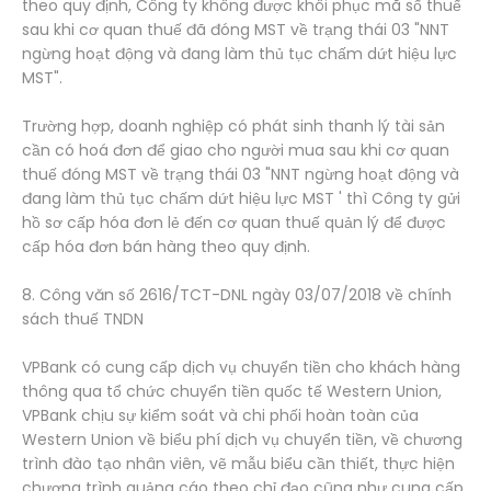
theo quy định, Công ty không được khôi phục mã số thuế
sau khi cơ quan thuế đã đóng MST về trạng thái 03 "NNT
ngừng hoạt động và đang làm thủ tục chấm dứt hiệu lực
MST".
Trường hợp, doanh nghiệp có phát sinh thanh lý tài sản
cần có hoá đơn để giao cho người mua sau khi cơ quan
thuế đóng MST về trạng thái 03 "NNT ngừng hoạt động và
đang làm thủ tục chấm dứt hiệu lực MST ' thì Công ty gửi
hồ sơ cấp hóa đơn lẻ đến cơ quan thuế quản lý để được
cấp hóa đơn bán hàng theo quy định.
8. Công văn số 2616/TCT-DNL ngày 03/07/2018 về chính
sách thuế TNDN
VPBank có cung cấp dịch vụ chuyển tiền cho khách hàng
thông qua tổ chức chuyển tiền quốc tế Western Union,
VPBank chịu sự kiểm soát và chi phối hoàn toàn của
Western Union về biểu phí dịch vụ chuyển tiền, về chương
trình đào tạo nhân viên, vẽ mẫu biểu cần thiết, thực hiện
chương trình quảng cáo theo chỉ đạo cũng như cung cấp