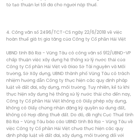
tử tạo thuận lợi tối đa cho người nộp thuế.
4. Công văn số 2496/TCT-CS ngày 22/6/2018 về việc
hoàn thuế giá trị gia tăng của Công ty Cổ phần Hải Việt
UBND tỉnh Bà Rịa - Vũng Tàu có công văn số 912/UBND-VP
chấp thuận việc xây dựng hệ thống xử lý nước thải của
Công ty Cổ phần Hải Việt và Giao Sở Tài nguyên và Môi
trường, Sở Xây dựng, UBND thành phố Vũng Tàu có trách
nhiệm hướng dẫn Công ty thực hiện các quy định pháp
luật về đất đai, xây dựng, môi trường. Tuy nhiên, kể từ khi
thực hiện xây dựng hệ thống xử lý nước thải cho đến nay,
Công ty Cổ phần Hải Việt không có Giấy phép xây dựng,
không có Giấy chứng nhận đăng ký quyền sử dụng đất,
không có Hợp đồng thuê đất. Do đó, đề nghị Cục Thuế tỉnh
Bà Rịa - Vũng Tàu báo cáo UBND tỉnh Bà Rịa - Vũng Tàu về
việc Công ty Cổ phần Hải Việt chưa thực hiện các quy
định pháp luật về đất đai, xây dựng, môi trường đối với