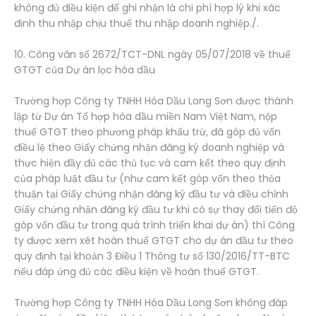
không đủ điều kiện để ghi nhận là chi phí hợp lý khi xác
định thu nhập chịu thuế thu nhập doanh nghiệp./.
10. Công văn số 2672/TCT-DNL ngày 05/07/2018 về thuế
GTGT của Dự án lọc hóa dầu
Trường hợp Công ty TNHH Hóa Dầu Long Sơn được thành
lập từ Dự án Tổ hợp hóa dầu miền Nam Việt Nam, nộp
thuế GTGT theo phương pháp khấu trừ, đã góp đủ vốn
điều lệ theo Giấy chứng nhận đăng ký doanh nghiệp và
thực hiện đầy đủ các thủ tục và cam kết theo quy định
của pháp luật đầu tư (như cam kết góp vốn theo thỏa
thuận tại Giấy chứng nhận đăng ký đầu tư và điều chỉnh
Giấy chứng nhận đăng ký đầu tư khi có sự thay đổi tiến độ
góp vốn đầu tư trong quá trình triển khai dự án) thì Công
ty được xem xét hoàn thuế GTGT cho dự án đầu tư theo
quy định tại khoản 3 Điều 1 Thông tư số 130/2016/TT-BTC
nếu đáp ứng đủ các điều kiện về hoàn thuế GTGT.
Trường hợp Công ty TNHH Hóa Dầu Long Sơn không đáp