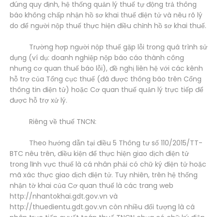
đúng quy định, hệ thống quản lý thuế tự động trả thông
báo không chấp nhận hồ sơ khai thuế điện tử và nêu rõ lý
do để người nộp thuế thực hiện điều chỉnh hồ sơ khai thuế.
Trường hợp người nộp thuế gặp lỗi trong quá trình sử
dụng (ví dụ: doanh nghiệp nộp báo cáo thành công
nhưng cơ quan thuế báo lỗi), đề nghị liên hệ với các kênh
hỗ trợ của Tổng cục thuế (đã được thông báo trên Cổng
thông tin điện tử) hoặc Cơ quan thuế quản lý trực tiếp để
được hỗ trợ xử lý.
Riêng về thuế TNCN:
Theo hướng dẫn tại điều 5 Thông tư số 110/2015/TT-
BTC nêu trên, điều kiện để thực hiện giao dịch điện tử
trong lĩnh vực thuế là cá nhân phải có chữ ký điện tử hoặc
mã xác thực giao dịch điện tử. Tuy nhiên, trên hệ thống
nhận tờ khai của Cơ quan thuế là các trang web
http://nhantokhai.gdt.gov.vn và
http://thuedientu.gdt.gov.vn còn nhiều đối tượng là cá