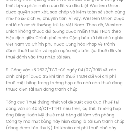
thiết bị và phần mềm cài đặt và đặc biệt Western Union
được quyền xem xét, sao chép và kiểm toán sổ sách cũng
như hồ sơ dịch vụ chuyển tiền. Vì vậy, Western Union được
coi là có cơ sở thường trú tại Việt Nam. Theo đó, Western
Union không thuộc đối tượng được miễn thuế TNDN theo
Hiệp định giữa Chính phủ nước Cộng hòa xã hội chủ nghĩa
Việt Nam và Chính phủ nước Cộng hòa Pháp về tránh
đánh thuế hai lần và ngăn ngừa việc trốn lậu thuế đối với
thuế đánh vào thu nhập tài sản.
9. Công văn số 2637/TCT-CS ngày 04/07/2018 về xác
định chi phí được trừ khi tính thuế TNDN đối với chi phí
thuê mặt bằng trong trường hợp căn nhà cho thuê đang
thuộc diện tài sản đang tranh chấp
Tổng cục Thuế thống nhất với đề xuất của Cục Thuế tại
công văn số 4013/CT-TTHT nêu trên, cụ thề: Trường hợp
ông Đặng Hoàn Mỹ thuê mặt bằng để làm văn phòng
Công ty mà mặt bằng này hiện đang là tài sản tranh chấp
(đang được tòa thụ lý) thì khoản chi phí thuê nhà này