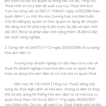
phí trước bạ đối với quyền sử dụng đất. Do đó, Tổng cục
Thuế nhất trí với ý kiến đề xuất của Cục Thuế tỉnh Kon
Tum tại công văn số 08/CT-THNVDT ngày 4/01/2018 theo
quan điểm 1, cụ thể như sau: trường hợp của Mai Xuân
Cúc khi đăng ký quyền sở hữu, quyền sử dụng để chuyển
đổi, tặng cho thì phải nộp lệ phí trước bạ đối với diện tích
đất 397,75m2 và phần diện tích tăng thêm 25,95m2 đất
sản xuất nông nghiệp.
2. Công văn số 2451/TCT-CS ngày 20/06/2018 về sử dụng
hóa đơn điện tử
Trường hợp doanh nghiệp có dấu hiệu rủi ro cao về
thuế thì doanh nghiệp mua hóa đơn của cơ quan thuế
hoặc sử dụng hóa đơn điện tử có mã của cơ quan thuế.
Hiện nay, Bộ Tài chính (Tổng cục Thuế) đang xây
dựng dự thảo Nghị định về hóa đơn, chứng từ điện tử thay
thế và xây dựng hệ thống hóa đơn điện tử có mã của cơ
quan thuế theo Chỉ thị số 26/CT-TTg ngày 06/06/2017
của Chính phủ. Do vậy, đề nghị Cục Thuế thành phố Hà Nội