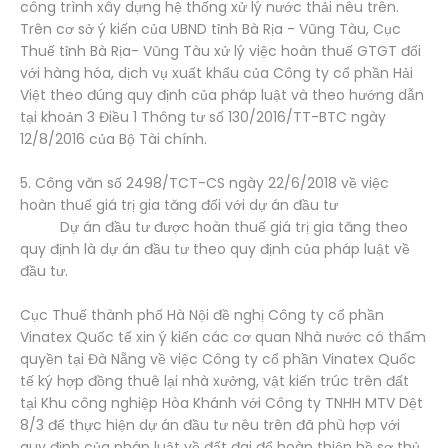
công trình xây dựng hệ thống xử lý nước thải nêu trên.
Trên cơ sở ý kiến của UBND tỉnh Bà Rịa - Vũng Tàu, Cục
Thuế tỉnh Bà Rịa- Vũng Tàu xử lý việc hoàn thuế GTGT đối
với hàng hóa, dịch vụ xuất khẩu của Công ty cổ phần Hải
Việt theo đúng quy định của pháp luật và theo hướng dẫn
tại khoản 3 Điều 1 Thông tư số 130/2016/TT-BTC ngày
12/8/2016 của Bộ Tài chính.
5. Công văn số 2498/TCT-CS ngày 22/6/2018 về việc
hoàn thuế giá trị gia tăng đối với dự án đầu tư
Dự án đầu tư được hoàn thuế giá trị gia tăng theo
quy định là dự án đầu tư theo quy định của pháp luật về
đầu tư.
Cục Thuế thành phố Hà Nội đề nghị Công ty cổ phần
Vinatex Quốc tế xin ý kiến các cơ quan Nhà nước có thẩm
quyền tại Đà Nẵng về việc Công ty cổ phần Vinatex Quốc
tế ký hợp đồng thuê lại nhà xưởng, vật kiến trúc trên đất
tại Khu công nghiệp Hòa Khánh với Công ty TNHH MTV Dệt
8/3 để thực hiện dự án đầu tư nêu trên đã phù hợp với
quy định của pháp luật về đất đai để hoàn thiện hồ sơ thủ