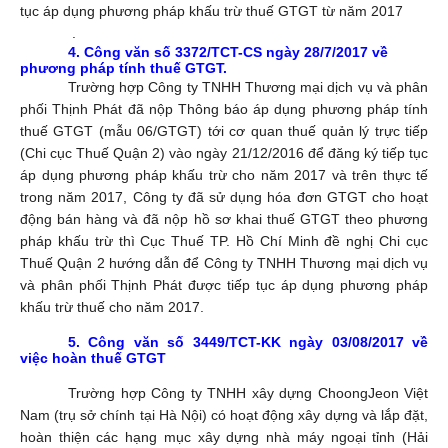
tục áp dụng phương pháp khấu trừ thuế GTGT từ năm 2017
.
4.
Công văn số 3372/TCT-CS ngày 28
/
7
/
2017 về
phương pháp tính thuế GTGT.
Trường hợp Công ty TNHH Thương mại dịch vụ và phân
phối Thịnh Phát đã nộp Thông báo áp dụng phương pháp tính
thuế GTGT (mẫu 06/GTGT) tới cơ quan thuế quản lý trực tiếp
(Chi cục Thuế Quận 2) vào ngày 21/12/2016 để đăng ký tiếp tục
áp dụng phương pháp khấu trừ cho năm 2017 và trên thực tế
trong năm 2017, Công ty đã sử dụng hóa đơn GTGT cho hoạt
động bán hàng và đã nộp hồ sơ khai thuế GTGT theo phương
pháp khấu trừ thì Cục Thuế TP. Hồ Chí Minh đề nghị Chi cục
Thuế Quận 2 hướng dẫn để Công ty TNHH Thương mại dịch vụ
và phân phối Thịnh Phát được tiếp tục áp dụng phương pháp
khấu trừ thuế cho năm 2017.
5.
Công văn số 3449/TCT-KK ngày
03
/
08
/
2017
về
việc hoàn thuế GTGT
Trường hợp Công ty TNHH xây dựng ChoongJeon Việt
Nam (trụ sở chính tại Hà Nội) có hoạt động xây dựng và lắp đặt,
hoàn thiện các hạng mục xây dựng nhà máy ngoại tỉnh (Hải