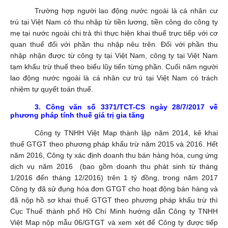
Trường hợp người lao động nước ngoài là cá nhân cư
trú tại Việt Nam có thu nhập từ tiền lương, tiền công do công ty
mẹ tại nước ngoài chi trả thì thực hiện khai thuế trực tiếp với cơ
quan thuế đối với phần thu nhập nêu trên. Đối với phần thu
nhập nhận được từ công ty tại Việt Nam, công ty tại Việt Nam
tạm khấu trừ thuế theo biểu lũy tiến từng phần. Cuối năm người
lao động nước ngoài là cá nhân cư trú tại Việt Nam có trách
nhiệm tự quyết toán thuế.
3.
Công văn số 3371/TCT-CS ngày 28
/
7
/
2017 về
phương pháp tính thuế giá trị gia tăng
Công ty TNHH Việt Map thành lập năm 2014, kê khai
thuế GTGT theo phương pháp khấu trừ năm 2015 và 2016. Hết
năm 2016, Công ty xác định doanh thu bán hàng hóa, cung ứng
dịch vụ năm 2016 (bao gồm doanh thu phát sinh từ tháng
1/2016 đến tháng 12/2016) trên 1 tỷ đồng, trong năm 2017
Công ty đã sử đụng hóa đơn GTGT cho hoạt động bán hàng và
đã nộp hồ sơ khai thuế GTGT theo phương pháp khấu trừ thì
Cục Thuế thành phố Hồ Chí Minh hướng dẫn Công ty TNHH
Việt Map nộp mẫu 06/GTGT và xem xét để Công ty được tiếp