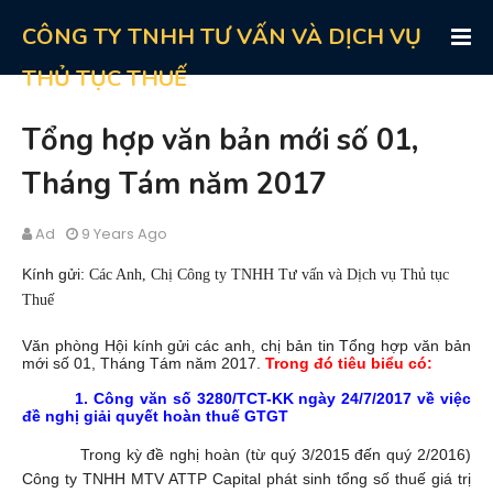
CÔNG TY TNHH TƯ VẤN VÀ DỊCH VỤ
THỦ TỤC THUẾ
Tổng hợp văn bản mới số 01,
Tháng Tám năm 2017
Ad
9 Years Ago
Kính gửi:
Các Anh, Chị Công ty TNHH Tư vấn và Dịch vụ Thủ tục
Thuế
Văn phòng Hội kính gửi các anh, chị bản tin Tổng hợp văn bản
mới số 01, Tháng Tám năm 2017.
Trong đó tiêu biểu có:
1.
Công văn số
3280/TCT-KK ngày 24
/
7
/
2017
về việc
đề nghị giải quyết hoàn thuế GTGT
Trong kỳ đề nghị hoàn (từ quý 3/2015 đến quý 2/2016)
Công ty TNHH MTV ATTP Capital phát sinh tổng số thuế giá trị