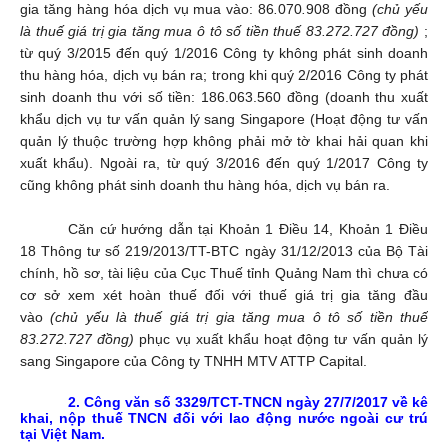
gia tăng hàng hóa dịch vụ mua vào: 86
.
070
.
908 đồng
(chủ yếu
là thuế giá trị gia tăng mua ô tô số tiền thuế 83.272.727 đồng)
;
từ quý 3/2015 đến quý 1/2016 Công ty không phát sinh doanh
thu hàng hóa, dịch vụ bán ra; trong khi quý 2/2016 Công ty phát
sinh doanh thu với số tiền: 186.063.560 đồng (doanh thu xuất
khẩu dịch vụ tư vấn quản lý sang Singapore (Hoạt động tư vấn
quản lý thuộc trường hợp không phải mở tờ khai hải quan khi
xuất khẩu). Ngoài ra, từ quý 3/2016 đến quý 1/2017 Công ty
cũng không
phát sinh doanh thu hàng hóa, dịch vụ bán ra.
Căn cứ hướng dẫn tại Khoản 1 Điều 14, Khoản 1 Điều
18 Thông tư số 219/2013/TT-BTC ngày 31/12/2013 của Bộ Tài
chính, hồ sơ, tài liệu của Cục Thuế tỉnh Quảng Nam thì chưa có
cơ sở xem xét hoàn thuế đối với thuế giá trị gia tăng đầu
vào
(chủ yếu là thuế giá trị gia tăng mua ô tô số tiền thuế
83.272.727 đồng)
phục vụ xuất khẩu hoạt động tư vấn quản lý
sang Singapore của Công ty TNHH MTV ATTP Capital.
2.
Công văn số 3329/TCT-TNCN ngày
27
/
7
/
2017
về kê
khai, nộp thuế TNCN đối với lao động nước ngoài cư trú
tại Việt Nam.