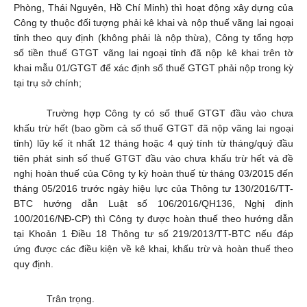
Phòng, Thái Nguyên, Hồ Chí Minh) thì hoạt động xây dựng của
Công ty thuộc đối tượng phải kê khai và nộp thuế vãng lai ngoại
tỉnh theo quy định (không phải là nộp thừa), Công ty tổng hợp
số tiền thuế GTGT vãng lai ngoại tỉnh đã nộp kê khai trên tờ
khai mẫu 01/GTGT để xác định số thuế GTGT phải nộp trong kỳ
tại trụ sở chính;
Trường hợp Công ty có số thuế GTGT đầu vào chưa
khấu trừ hết (bao gồm cả số thuế GTGT đã nộp vãng lai ngoại
tỉnh) lũy kế ít nhất 12 tháng hoặc 4 quý tính từ tháng/quý đầu
tiên phát sinh số thuế GTGT đầu vào chưa khấu trừ hết và đề
nghị hoàn thuế của Công ty kỳ hoàn thuế từ tháng 03/2015 đến
tháng 05/2016 trước ngày hiệu lực của Thông tư 130/2016/TT-
BTC hướng dẫn Luật số 106/2016/QH136, Nghị định
100/2016/NĐ-CP) thì Công ty được hoàn thuế theo hướng dẫn
tại Khoản 1 Điều 18 Thông tư số 219/2013/TT-BTC nếu đáp
ứng được các điều kiện về kê khai, khấu trừ và hoàn thuế theo
quy định.
Trân trọng.